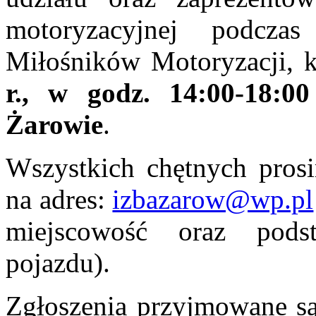
motoryzacyjnej podcza
Miłośników Motoryzacji, k
r., w godz. 14:00-18:
Żarowie
.
Wszystkich chętnych pros
na adres:
izbazarow@wp.pl
miejscowość oraz pods
pojazdu).
Zgłoszenia przyjmowane są 