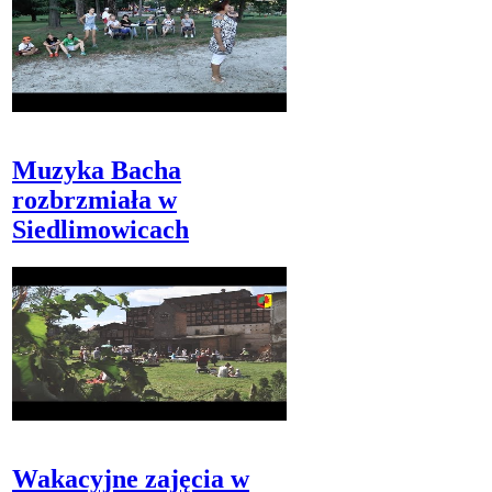
Muzyka Bacha
rozbrzmiała w
Siedlimowicach
Wakacyjne zajęcia w