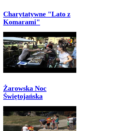
Charytatywne "Lato z
Komarami"
Żarowska Noc
Świętojańska