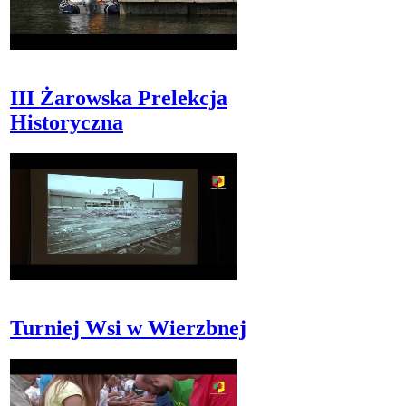
III Żarowska Prelekcja
Historyczna
Turniej Wsi w Wierzbnej