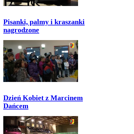
Pisanki, palmy i kraszanki
nagrodzone
Dzień Kobiet z Marcinem
Dańcem