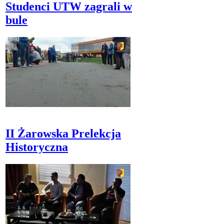
Studenci UTW zagrali w
bule
II Żarowska Prelekcja
Historyczna