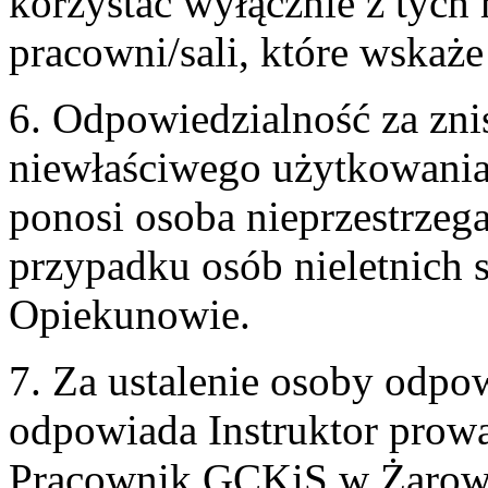
korzystać wyłącznie z tych
pracowni/sali, które wskaże 
6. Odpowiedzialność za zni
niewłaściwego użytkowania
ponosi osoba nieprzestrzeg
przypadku osób nieletnich 
Opiekunowie.
7. Za ustalenie osoby odpo
odpowiada Instruktor prowa
Pracownik GCKiS w Żarow