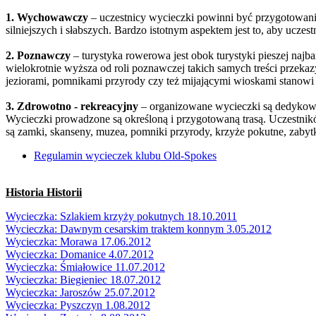
1. Wychowawczy
– uczestnicy wycieczki powinni być przygotowani
silniejszych i słabszych. Bardzo istotnym aspektem jest to, aby uc
2. Poznawczy
– turystyka rowerowa jest obok turystyki pieszej najb
wielokrotnie wyższa od roli poznawczej takich samych treści przekaz
jeziorami, pomnikami przyrody czy też mijającymi wioskami stanowi
3. Zdrowotno - rekreacyjny
– organizowane wycieczki są dedykowan
Wycieczki prowadzone są określoną i przygotowaną trasą. Uczestnik
są zamki, skanseny, muzea, pomniki przyrody, krzyże pokutne, zabyt
Regulamin wycieczek klubu Old-Spokes
Historia Historii
Wycieczka: Szlakiem krzyży pokutnych 18.10.2011
Wycieczka: Dawnym cesarskim traktem konnym 3.05.2012
Wycieczka: Morawa 17.06.2012
Wycieczka: Domanice 4.07.2012
Wycieczka: Śmiałowice 11.07.2012
Wycieczka: Biegieniec 18.07.2012
Wycieczka: Jaroszów 25.07.2012
Wycieczka: Pyszczyn 1.08.2012