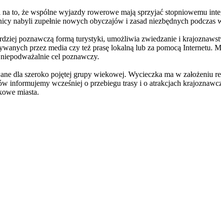
 na to, że wspólne wyjazdy rowerowe mają sprzyjać stopniowemu int
zestnicy nabyli zupełnie nowych obyczajów i zasad niezbędnych podcza
ardziej poznawczą formą turystyki, umożliwia zwiedzanie i krajoznaws
ywanych przez media czy też prasę lokalną lub za pomocą Internetu. Mo
 niepodważalnie cel poznawczy.
e dla szeroko pojętej grupy wiekowej. Wycieczka ma w założeniu rea
ów informujemy wcześniej o przebiegu trasy i o atrakcjach krajoznaw
kowe miasta.