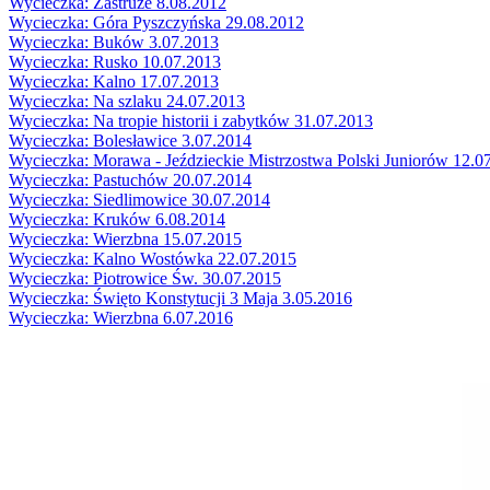
Wycieczka: Zastruże 8.08.2012
Wycieczka: Góra Pyszczyńska 29.08.2012
Wycieczka: Buków 3.07.2013
Wycieczka: Rusko 10.07.2013
Wycieczka: Kalno 17.07.2013
Wycieczka: Na szlaku 24.07.2013
Wycieczka: Na tropie historii i zabytków 31.07.2013
Wycieczka: Bolesławice 3.07.2014
Wycieczka: Morawa - Jeździeckie Mistrzostwa Polski Juniorów 12.0
Wycieczka: Pastuchów 20.07.2014
Wycieczka: Siedlimowice 30.07.2014
Wycieczka: Kruków 6.08.2014
Wycieczka: Wierzbna 15.07.2015
Wycieczka: Kalno Wostówka 22.07.2015
Wycieczka: Piotrowice Św. 30.07.2015
Wycieczka: Święto Konstytucji 3 Maja 3.05.2016
Wycieczka: Wierzbna 6.07.2016