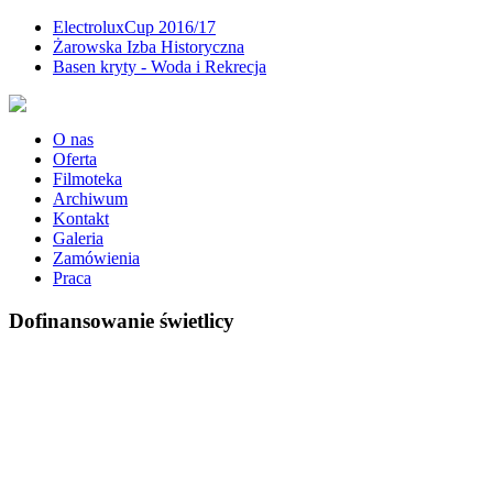
ElectroluxCup 2016/17
Żarowska Izba Historyczna
Basen kryty - Woda i Rekrecja
O nas
Oferta
Filmoteka
Archiwum
Kontakt
Galeria
Zamówienia
Praca
Dofinansowanie świetlicy