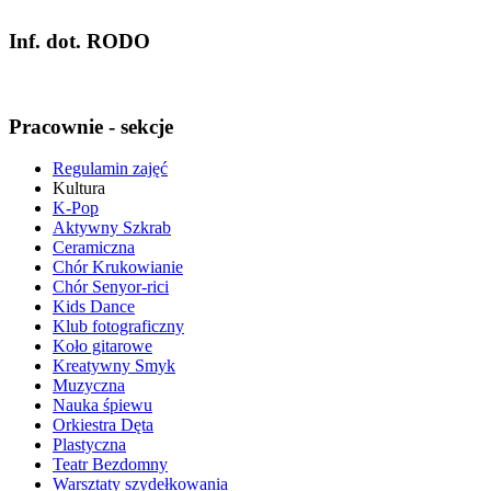
Inf. dot. RODO
Pracownie - sekcje
Regulamin zajęć
Kultura
K-Pop
Aktywny Szkrab
Ceramiczna
Chór Krukowianie
Chór Senyor-rici
Kids Dance
Klub fotograficzny
Koło gitarowe
Kreatywny Smyk
Muzyczna
Nauka śpiewu
Orkiestra Dęta
Plastyczna
Teatr Bezdomny
Warsztaty szydełkowania