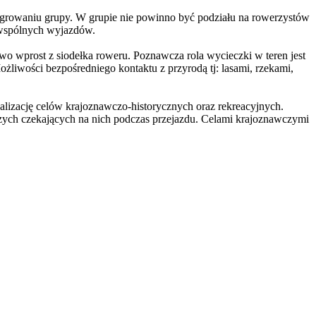
egrowaniu grupy. W grupie nie powinno być podziału na rowerzystów
s wspólnych wyjazdów.
two wprost z siodełka roweru. Poznawcza rola wycieczki w teren jest
żliwości bezpośredniego kontaktu z przyrodą tj: lasami, rzekami,
lizację celów krajoznawczo-historycznych oraz rekreacyjnych.
czych czekających na nich podczas przejazdu. Celami krajoznawczymi