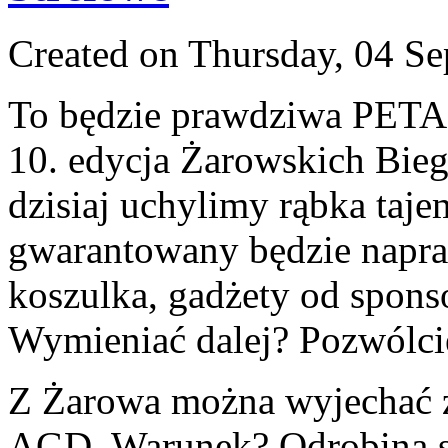
Created on Thursday, 04 S
To będzie prawdziwa PET
10. edycja Żarowskich Bie
dzisiaj uchylimy rąbka taje
gwarantowany będzie napr
koszulka, gadżety od spons
Wymieniać dalej? Pozwólcie,
Z Żarowa można wyjechać z
AGD. Warunek? Odrobina sz