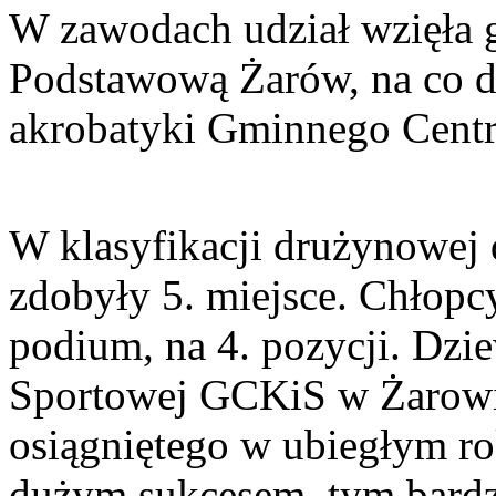
W zawodach udział wzięła g
Podstawową Żarów, na co dz
akrobatyki Gminnego Centr
W klasyfikacji drużynowej 
zdobyły 5. miejsce. Chłopcy
podium, na 4. pozycji. Dzie
Sportowej GCKiS w Żarowie
osiągniętego w ubiegłym rok
dużym sukcesem, tym bardzi