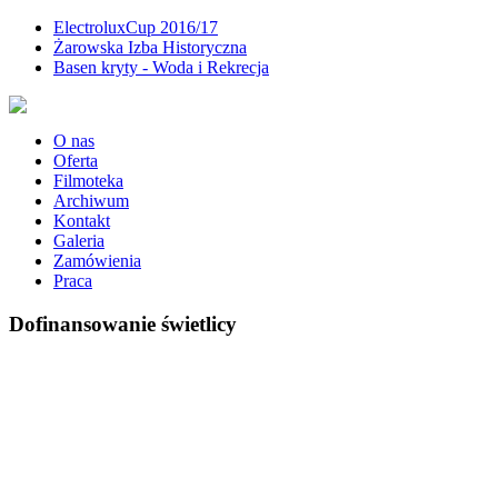
ElectroluxCup 2016/17
Żarowska Izba Historyczna
Basen kryty - Woda i Rekrecja
O nas
Oferta
Filmoteka
Archiwum
Kontakt
Galeria
Zamówienia
Praca
Dofinansowanie świetlicy