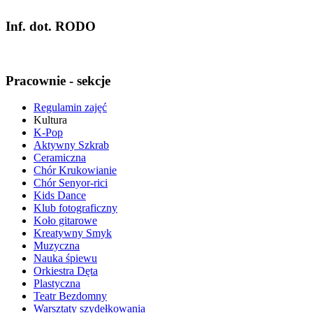
Inf. dot. RODO
Pracownie - sekcje
Regulamin zajęć
Kultura
K-Pop
Aktywny Szkrab
Ceramiczna
Chór Krukowianie
Chór Senyor-rici
Kids Dance
Klub fotograficzny
Koło gitarowe
Kreatywny Smyk
Muzyczna
Nauka śpiewu
Orkiestra Dęta
Plastyczna
Teatr Bezdomny
Warsztaty szydełkowania