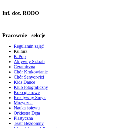
Inf. dot. RODO
Pracownie - sekcje
Regulamin zajęć
Kultura
K-Pop
Aktywny Szkrab
Ceramiczna
Chór Krukowianie
Chór Senyor-rici
Kids Dance
Klub fotograficzny
Koło gitarowe
Kreatywny Smyk
Muzyczna
Nauka śpiewu
Orkiestra Dęta
Plastyczna
Teatr Bezdomny