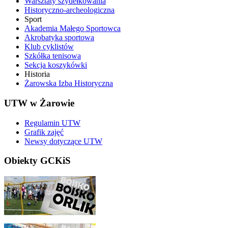
Warsztaty szydełkowania
Historyczno-archeologiczna
Sport
Akademia Małego Sportowca
Akrobatyka sportowa
Klub cyklistów
Szkółka tenisowa
Sekcja koszykówki
Historia
Żarowska Izba Historyczna
UTW w Żarowie
Regulamin UTW
Grafik zajęć
Newsy dotyczące UTW
Obiekty GCKiS