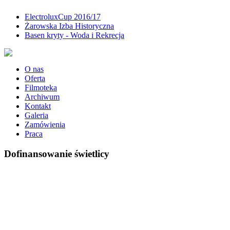
ElectroluxCup 2016/17
Żarowska Izba Historyczna
Basen kryty - Woda i Rekrecja
O nas
Oferta
Filmoteka
Archiwum
Kontakt
Galeria
Zamówienia
Praca
Dofinansowanie świetlicy