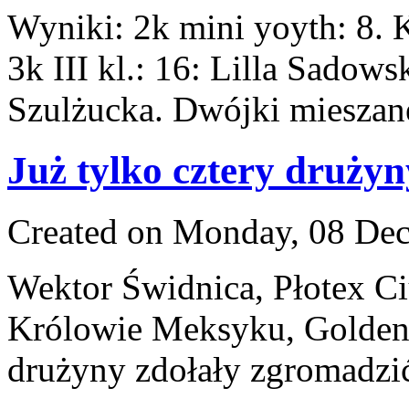
Wyniki: 2k mini yoyth: 8. 
3k III kl.: 16: Lilla Sadow
Szulżucka. Dwójki mieszan
Już tylko cztery druży
Created on Monday, 08 De
Wektor Świdnica, Płotex C
Królowie Meksyku, Golden 
drużyny zdołały zgromadzi