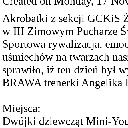
Created on Monday, 17 No
Akrobatki z sekcji GCKiS 
w III Zimowym Pucharze Ś
Sportowa rywalizacja, emocj
uśmiechów na twarzach nas
sprawiło, iż ten dzień by
BRAWA trenerki Angelika P
Miejsca:
Dwójki dziewcząt Mini-Yout