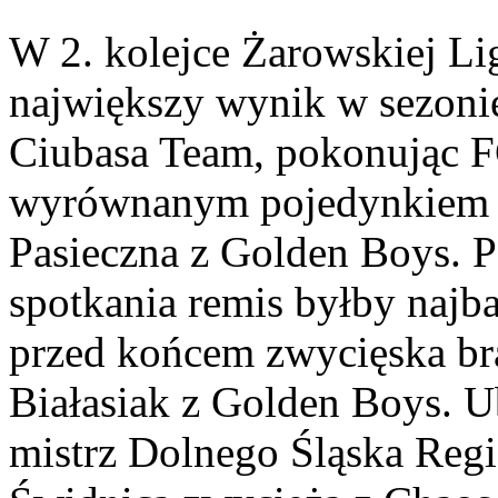
W 2. kolejce Żarowskiej Li
największy wynik w sezonie
Ciubasa Team, pokonując F
wyrównanym pojedynkiem b
Pasieczna z Golden Boys. P
spotkania remis byłby najb
przed końcem zwycięska b
Białasiak z Golden Boys. U
mistrz Dolnego Śląska Reg