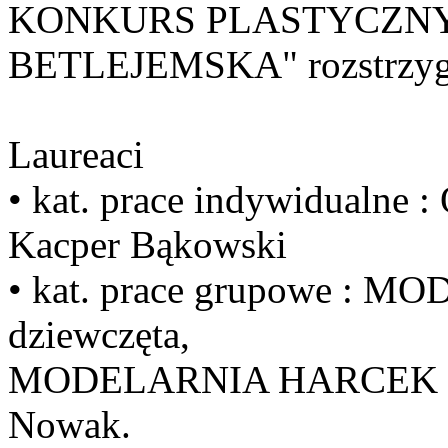
KONKURS PLASTYCZN
BETLEJEMSKA" rozstrzygn
Laureaci
• kat. prace indywidualne :
Kacper Bąkowski
• kat. prace grupowe :
dziewczęta,
MODELARNIA HARCEK chłop
Nowak.